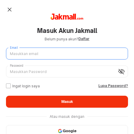
close
Masuk Akun Jakmall
Daftar
Belum punya akun?
Email
Password
visibility_off
Lupa Password?
Ingat login saya
Masuk
Atau masuk dengan
Google