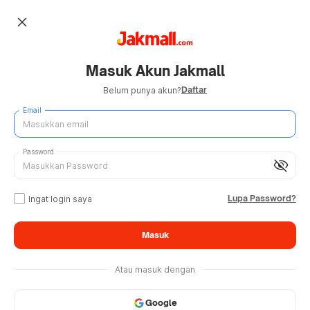
close
Masuk Akun Jakmall
Daftar
Belum punya akun?
Email
Password
visibility_off
Lupa Password?
Ingat login saya
Masuk
Atau masuk dengan
Google