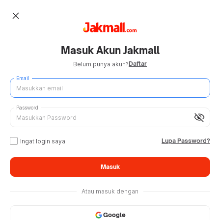
close
Masuk Akun Jakmall
Daftar
Belum punya akun?
Email
Password
visibility_off
Lupa Password?
Ingat login saya
Masuk
Atau masuk dengan
Google