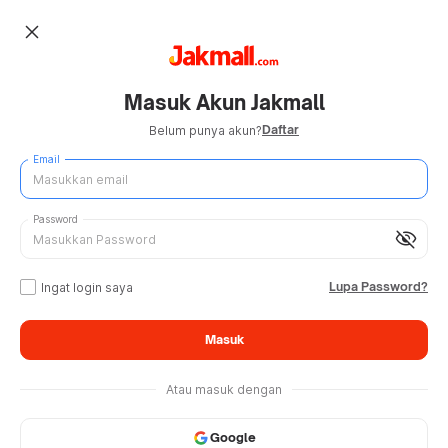
close
Masuk Akun Jakmall
Daftar
Belum punya akun?
Email
Password
visibility_off
Lupa Password?
Ingat login saya
Masuk
Atau masuk dengan
Google