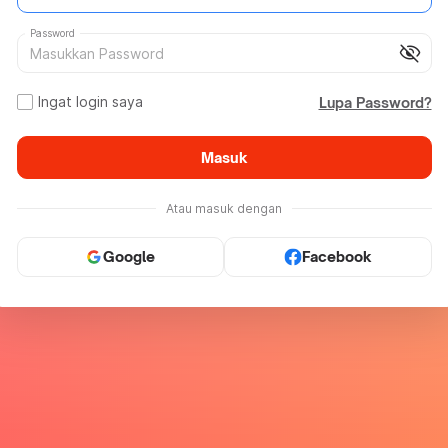
Password
visibility_off
Ingat login saya
Lupa Password?
Masuk
Atau masuk dengan
Google
Facebook