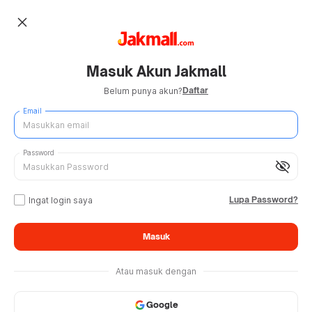
close
Masuk Akun Jakmall
Daftar
Belum punya akun?
Email
Password
visibility_off
Lupa Password?
Ingat login saya
Masuk
Atau masuk dengan
Google