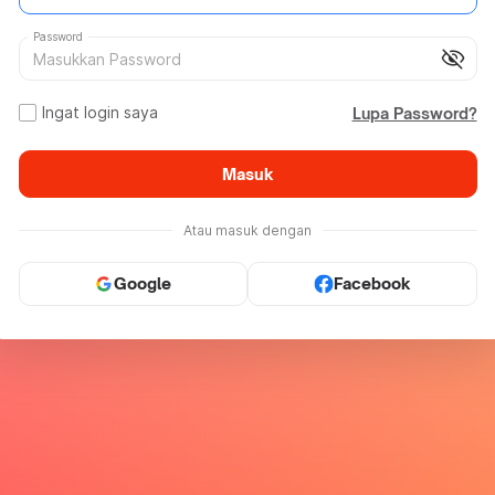
Password
visibility_off
Ingat login saya
Lupa Password?
Masuk
Atau masuk dengan
Google
Facebook