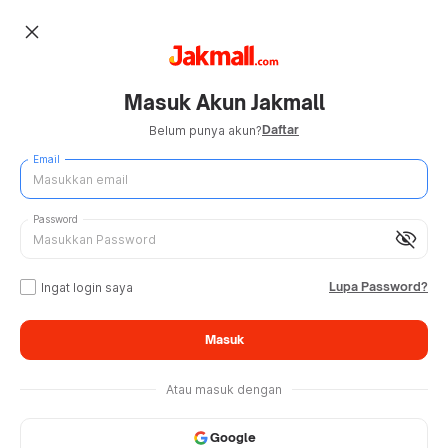
close
Masuk Akun Jakmall
Daftar
Belum punya akun?
Email
Password
visibility_off
Lupa Password?
Ingat login saya
Masuk
Atau masuk dengan
Google