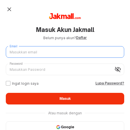
close
Masuk Akun Jakmall
Daftar
Belum punya akun?
Email
Password
visibility_off
Lupa Password?
Ingat login saya
Masuk
Atau masuk dengan
Google