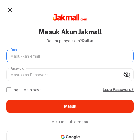
close
Masuk Akun Jakmall
Daftar
Belum punya akun?
Email
Password
visibility_off
Lupa Password?
Ingat login saya
Masuk
Atau masuk dengan
Google