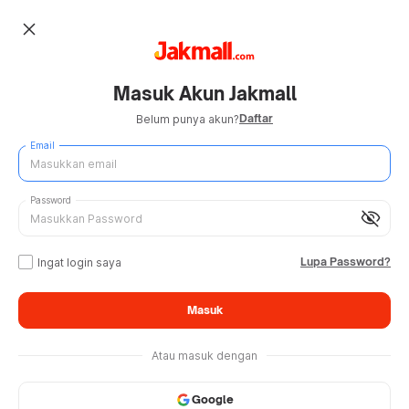
close
Masuk Akun Jakmall
Daftar
Belum punya akun?
Email
Password
visibility_off
Lupa Password?
Ingat login saya
Masuk
Atau masuk dengan
Google