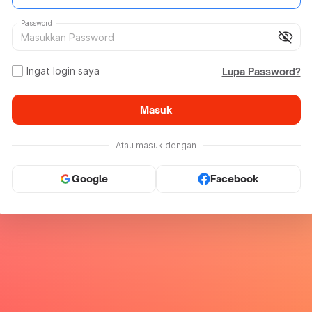
Password
visibility_off
Ingat login saya
Lupa Password?
Masuk
Atau masuk dengan
Google
Facebook