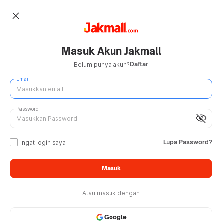
close
Masuk Akun Jakmall
Daftar
Belum punya akun?
Email
Password
visibility_off
Lupa Password?
Ingat login saya
Masuk
Atau masuk dengan
Google