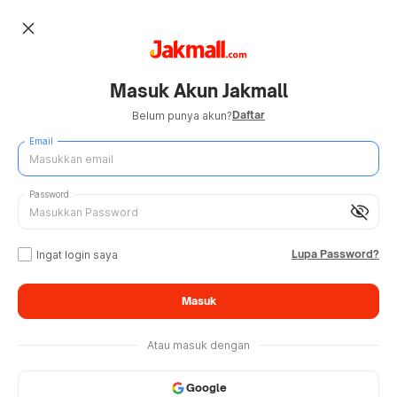
close
Masuk Akun Jakmall
Daftar
Belum punya akun?
Email
Password
visibility_off
Lupa Password?
Ingat login saya
Masuk
Atau masuk dengan
Google