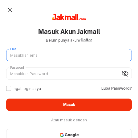
close
Masuk Akun Jakmall
Daftar
Belum punya akun?
Email
Password
visibility_off
Lupa Password?
Ingat login saya
Masuk
Atau masuk dengan
Google