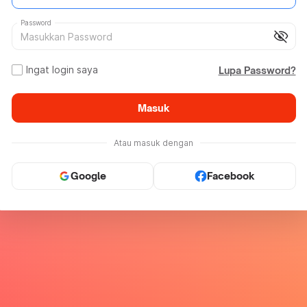
Password
visibility_off
Ingat login saya
Lupa Password?
Masuk
Atau masuk dengan
Google
Facebook