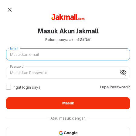
close
Masuk Akun Jakmall
Daftar
Belum punya akun?
Email
Password
visibility_off
Lupa Password?
Ingat login saya
Masuk
Atau masuk dengan
Google