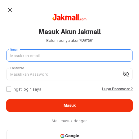
close
Masuk Akun Jakmall
Daftar
Belum punya akun?
Email
Password
visibility_off
Lupa Password?
Ingat login saya
Masuk
Atau masuk dengan
Google