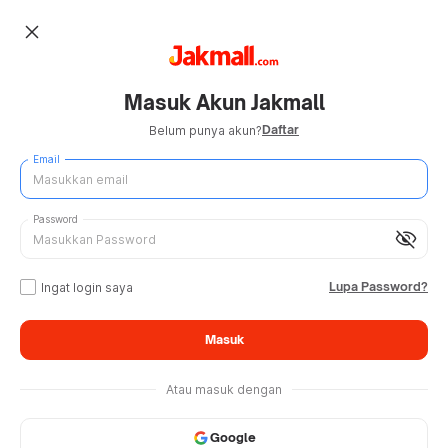
close
Masuk Akun Jakmall
Daftar
Belum punya akun?
Email
Password
visibility_off
Lupa Password?
Ingat login saya
Masuk
Atau masuk dengan
Google