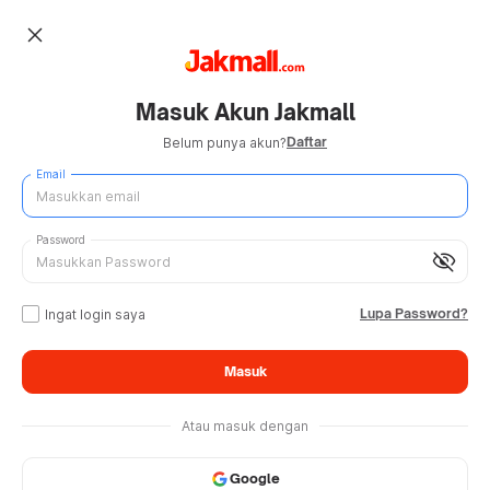
close
Masuk Akun Jakmall
Daftar
Belum punya akun?
Email
Password
visibility_off
Lupa Password?
Ingat login saya
Masuk
Atau masuk dengan
Google