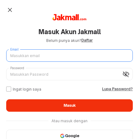
close
Masuk Akun Jakmall
Daftar
Belum punya akun?
Email
Password
visibility_off
Lupa Password?
Ingat login saya
Masuk
Atau masuk dengan
Google