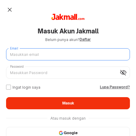
close
Masuk Akun Jakmall
Daftar
Belum punya akun?
Email
Password
visibility_off
Lupa Password?
Ingat login saya
Masuk
Atau masuk dengan
Google