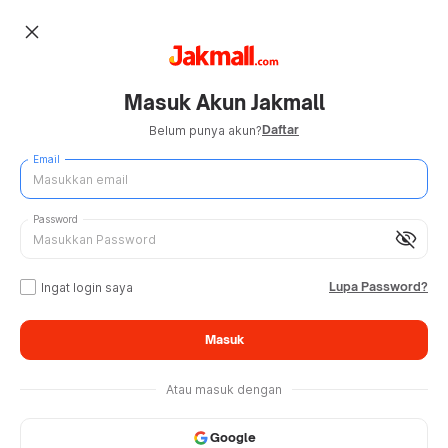
close
Masuk Akun Jakmall
Daftar
Belum punya akun?
Email
Password
visibility_off
Lupa Password?
Ingat login saya
Masuk
Atau masuk dengan
Google