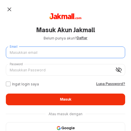
close
Masuk Akun Jakmall
Daftar
Belum punya akun?
Email
Password
visibility_off
Lupa Password?
Ingat login saya
Masuk
Atau masuk dengan
Google