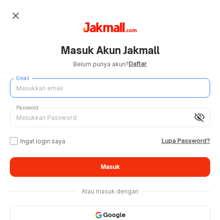
close
Masuk Akun Jakmall
Daftar
Belum punya akun?
Email
Password
visibility_off
Lupa Password?
Ingat login saya
Masuk
Atau masuk dengan
Google