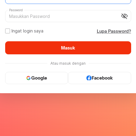
Password
visibility_off
Ingat login saya
Lupa Password?
Masuk
Atau masuk dengan
Google
Facebook