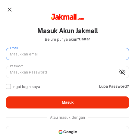
close
Masuk Akun Jakmall
Daftar
Belum punya akun?
Email
Password
visibility_off
Lupa Password?
Ingat login saya
Masuk
Atau masuk dengan
Google