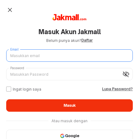
close
Masuk Akun Jakmall
Daftar
Belum punya akun?
Email
Password
visibility_off
Lupa Password?
Ingat login saya
Masuk
Atau masuk dengan
Google