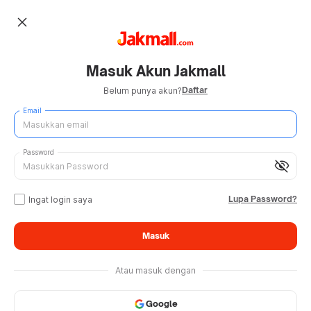
close
Masuk Akun Jakmall
Daftar
Belum punya akun?
Email
Password
visibility_off
Lupa Password?
Ingat login saya
Masuk
Atau masuk dengan
Google