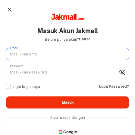
close
Masuk Akun Jakmall
Daftar
Belum punya akun?
Email
Password
visibility_off
Lupa Password?
Ingat login saya
Masuk
Atau masuk dengan
Google