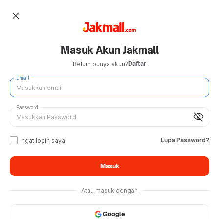
close
Masuk Akun Jakmall
Daftar
Belum punya akun?
Email
Password
visibility_off
Lupa Password?
Ingat login saya
Masuk
Atau masuk dengan
Google