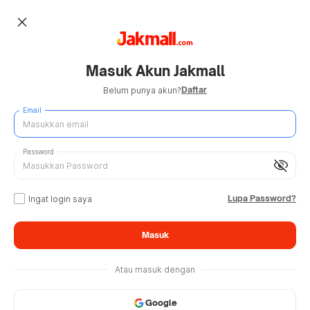
close
Masuk Akun Jakmall
Daftar
Belum punya akun?
Email
Password
visibility_off
Lupa Password?
Ingat login saya
Masuk
Atau masuk dengan
Google