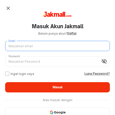
close
Masuk Akun Jakmall
Daftar
Belum punya akun?
Email
Password
visibility_off
Lupa Password?
Ingat login saya
Masuk
Atau masuk dengan
Google