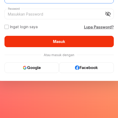
Password
visibility_off
Ingat login saya
Lupa Password?
Masuk
Atau masuk dengan
Google
Facebook