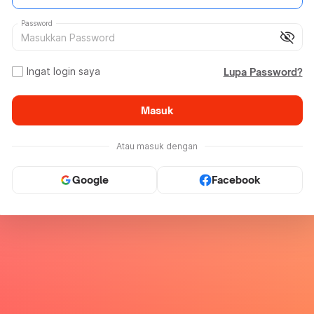
Password
visibility_off
Ingat login saya
Lupa Password?
Masuk
Atau masuk dengan
Google
Facebook