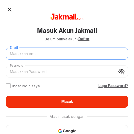
close
Masuk Akun Jakmall
Daftar
Belum punya akun?
Email
Password
visibility_off
Lupa Password?
Ingat login saya
Masuk
Atau masuk dengan
Google