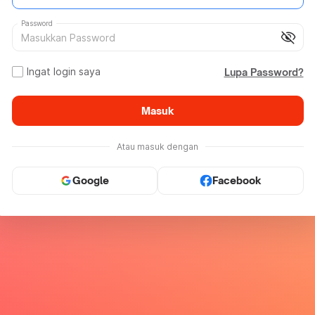
Password
visibility_off
Ingat login saya
Lupa Password?
Masuk
Atau masuk dengan
Google
Facebook