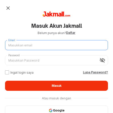
close
Masuk Akun Jakmall
Daftar
Belum punya akun?
Email
Password
visibility_off
Lupa Password?
Ingat login saya
Masuk
Atau masuk dengan
Google