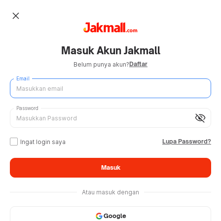
close
Masuk Akun Jakmall
Daftar
Belum punya akun?
Email
Password
visibility_off
Lupa Password?
Ingat login saya
Masuk
Atau masuk dengan
Google