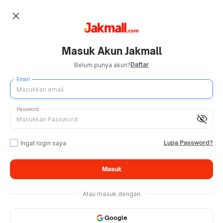
close
Masuk Akun Jakmall
Daftar
Belum punya akun?
Email
Password
visibility_off
Lupa Password?
Ingat login saya
Masuk
Atau masuk dengan
Google