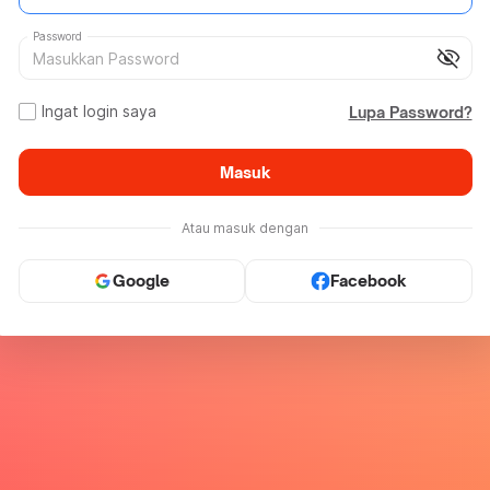
Password
visibility_off
Ingat login saya
Lupa Password?
Masuk
Atau masuk dengan
Google
Facebook