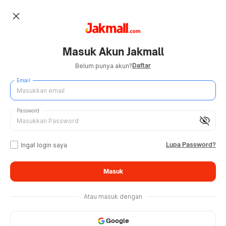
close
Masuk Akun Jakmall
Daftar
Belum punya akun?
Email
Password
visibility_off
Lupa Password?
Ingat login saya
Masuk
Atau masuk dengan
Google