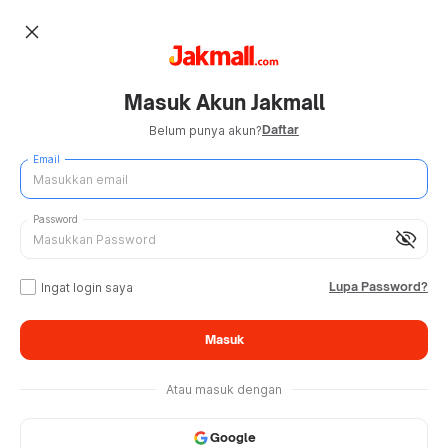
close
Masuk Akun Jakmall
Daftar
Belum punya akun?
Email
Password
visibility_off
Lupa Password?
Ingat login saya
Masuk
Atau masuk dengan
Google