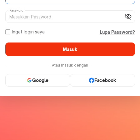
Password
visibility_off
Ingat login saya
Lupa Password?
Masuk
Atau masuk dengan
Google
Facebook