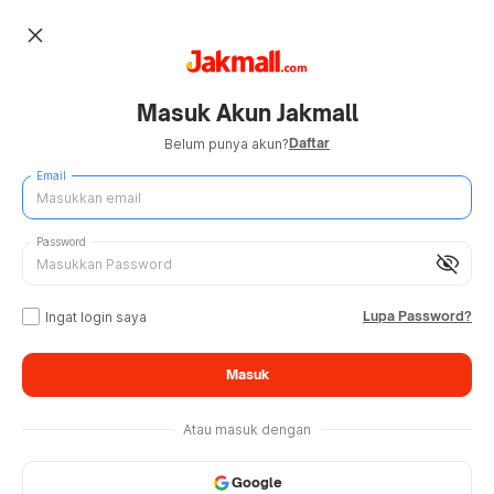
close
Masuk Akun Jakmall
Daftar
Belum punya akun?
Email
Password
visibility_off
Lupa Password?
Ingat login saya
Masuk
Atau masuk dengan
Google