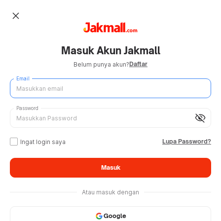
close
Masuk Akun Jakmall
Daftar
Belum punya akun?
Email
Password
visibility_off
Lupa Password?
Ingat login saya
Masuk
Atau masuk dengan
Google