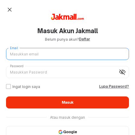
close
Masuk Akun Jakmall
Daftar
Belum punya akun?
Email
Password
visibility_off
Lupa Password?
Ingat login saya
Masuk
Atau masuk dengan
Google