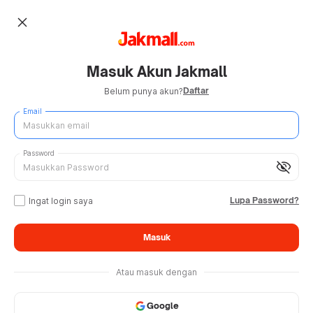
close
Masuk Akun Jakmall
Daftar
Belum punya akun?
Email
Password
visibility_off
Lupa Password?
Ingat login saya
Masuk
Atau masuk dengan
Google