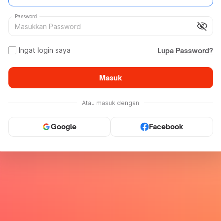
Password
visibility_off
Ingat login saya
Lupa Password?
Masuk
Atau masuk dengan
Google
Facebook