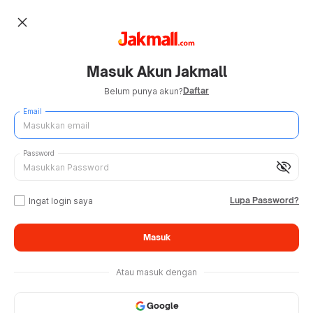
close
Masuk Akun Jakmall
Daftar
Belum punya akun?
Email
Password
visibility_off
Lupa Password?
Ingat login saya
Masuk
Atau masuk dengan
Google